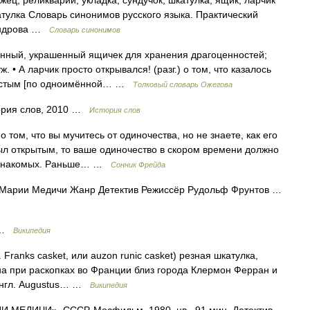
жец, реликварий, укладка, сундучок, шкатулка, ящик, ларчик
атулка Словарь синонимов русского языка. Практический
сандрова …
Словарь синонимов
нный, украшенный ящичек для хранения драгоценностей;
ж. • А ларчик просто открывался! (разг.) о том, что казалось
ростым [по одноимённой… …
Толковый словарь Ожегова
тория слов, 2010 …
История слов
том, что вы мучитесь от одиночества, но не знаете, как его
ыл открытым, то ваше одиночество в скором времени должно
их знакомых. Раньше… …
Cонник Фрейда
Марии Медичи Жанр Детектив Режиссёр Рудольф Фрунтов …
в …
Википедия
Franks casket, или auzon runic casket) резная шкатулка,
на при раскопках во Франции близ города Клермон Ферран и
(англ. Augustus… …
Википедия