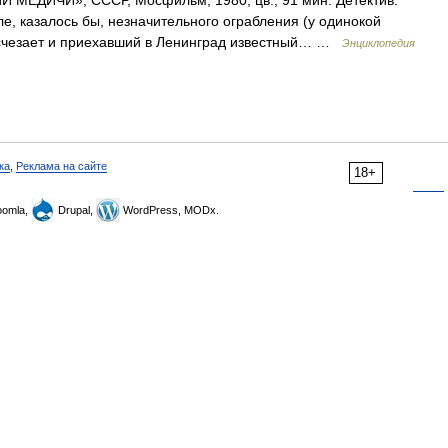
МЕДИЧИ», СССР, Мосфильм, 1980, цв., 91 мин. Детектив.
, казалось бы, незначительного ограбления (у одинокой
исчезает и приехавший в Ленинград известный… …
Энциклопедия
ка
,
Реклама на сайте
18+
omla,
Drupal,
WordPress, MODx.