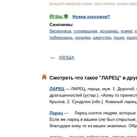
Большой
семейный
сонник
.
Что
сделать
,
чтобы
плох
Игры ⚽
Нужна курсовая?
Синонимы
:
бисерница
,
головашник
,
досканец
,
ковчег
,
табернакль
,
укладка
,
шкатулка
,
ящик
,
ящич
ЛАПША
Смотреть что такое "ЛАРЕЦ" в дру
ЛАРЕЦ
— ЛАРЕЦ, ларца, муж. 1. Дорогой, 
драгоценностей (устар.). «Кому то принесл
Крылов. 2. Сундучок (обл.). Кованый ла
Ларец
— Ларец снится людям, которые муч
Если же ларец в вашем сне был открытым,
благодаря кому то из ваших знакомых. 