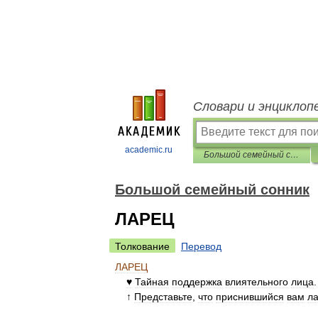
Словари и энциклоп
academic.ru
Большой семейный сонник
Большой семейный сонник
ЛАРЕЦ
Толкование
Перевод
ЛАРЕЦ
♥
Тайная
поддержка
влиятельного
лица
.
↑
Представьте
,
что
приснившийся
вам
л