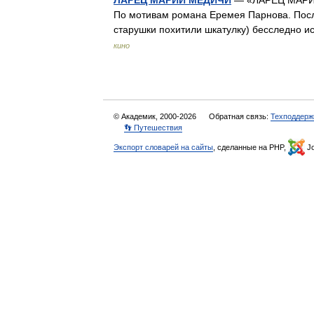
ЛАРЕЦ МАРИИ МЕДИЧИ
— «ЛАРЕЦ МАРИИ 
По мотивам романа Еремея Парнова. После
старушки похитили шкатулку) бесследно 
кино
© Академик, 2000-2026
Обратная связь:
Техподдерж
👣 Путешествия
Экспорт словарей на сайты
, сделанные на PHP,
Jo