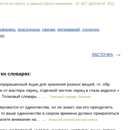
ой
сон
не
сбылся
,
а
хороший
сбылся
навернякан
. -
М
.
:
АСТ
.
Дубилин
И
.
.
2011
.
ковчежец
,
красочница
,
ларчик
,
реликварий
,
сундучок
,
ек
ЛАСТОЧКА
гих словарях:
изукрашенный ящик для хранения разных вещей, гл. обр.
и от мастера ларец, отделкой чистою ларец в глаза кидался.»
рец. Толковый словарь… …
Толковый словарь Ушакова
аются от одиночества, но не знают, как его преодолеть.
 то ваше одиночество в скором времени должно прекратиться
Обратите внимание на… …
Большой универсальный сонник