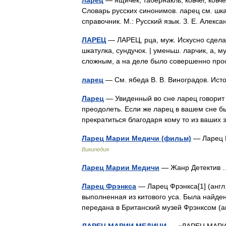
ларец
— ящичек, табернакль, ковчег, ковче
Словарь русских синонимов. ларец см. шк
справочник. М.: Русский язык. З. Е. Алек
ЛАРЕЦ
— ЛАРЕЦ, рца, муж. Искусно сдела
шкатулка, сундучок. | уменьш. ларчик, а, му
сложным, а на деле было совершенно п
ларец
— См. ябеда В. В. Виноградов. Ис
Ларец
— Увиденный во сне ларец говорит о 
преодолеть. Если же ларец в вашем сне б
прекратиться благодаря кому то из ваш
Ларец Марии Медичи (фильм)
— Ларец 
Википедия
Ларец Марии Медичи
— Жанр Детекти
Ларец Фрэнкса
— Ларец Фрэнкса[1] (англ. 
выполненная из китового уса. Была найде
передана в Британский музей Фрэнкcом 