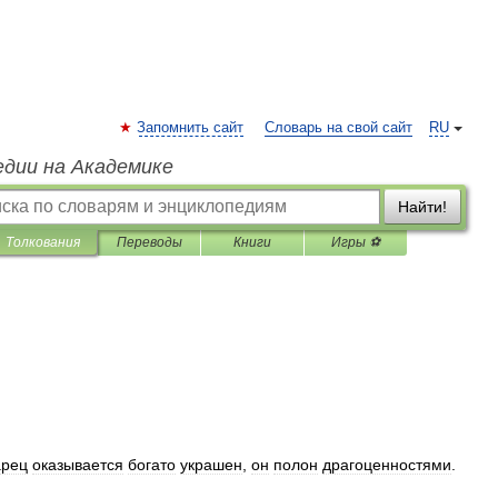
Запомнить сайт
Словарь на свой сайт
RU
едии на Академике
Найти!
Толкования
Переводы
Книги
Игры ⚽
арец
оказывается
богато
украшен
,
он
полон
драгоценностями
.